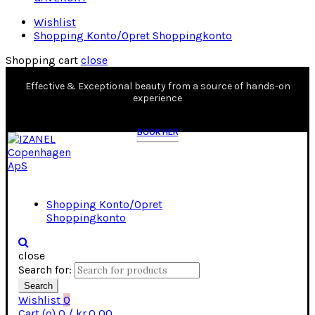
Wishlist
Shopping Konto/Opret Shoppingkonto
Shopping cart
close
Effective & Exceptional beauty from a source of hands-on
experience
BOOK HER
Shopping Konto/Opret
Shoppingkonto
close
Search for:
Search
Wishlist
0
Cart (
o
)
0
/
kr.
0,00