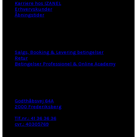
Karriere hos IZANEL
Erhvervskunder
Åbningstider
LINKS
Salgs, Booking & Levering betingelser
Retur
Betingelser Professionel & Online Academy
KONTAKT INFO
Godthåbsvej 64A
2000 Frederiksberg
e-mail: info@izanel.dk
Tlf.nr.: 41 36 36 36
cvr.: 40305769