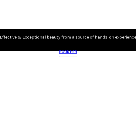
Effective & Exceptional beauty from a source of hands-on experienc
BOOK HER