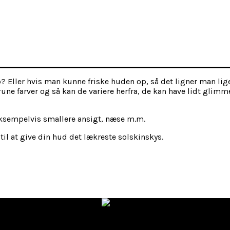
 Eller hvis man kunne friske huden op, så det ligner man lige
brune farver og så kan de variere herfra, de kan have lidt glim
eksempelvis smallere ansigt, næse m.m.
il at give din hud det lækreste solskinskys.