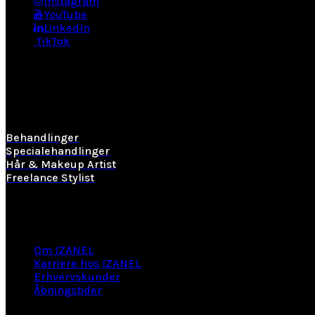
Instagram
YouTube
LinkedIn
TikTok
BEHANDLINGER
Behandlinger
Specialehandlinger
Hår & Makeup Artist
Freelance Stylist
Information
Om IZANEL
Karriere hos IZANEL
Erhvervskunder
Åbningstider