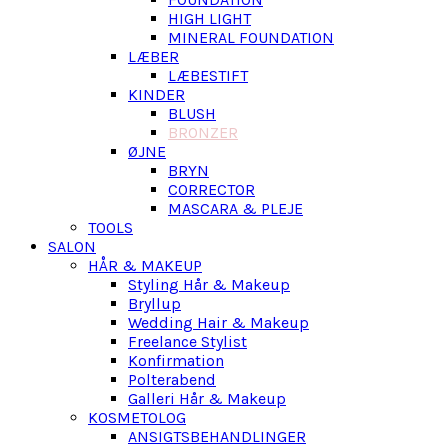
HIGH LIGHT
MINERAL FOUNDATION
LÆBER
LÆBESTIFT
KINDER
BLUSH
BRONZER
ØJNE
BRYN
CORRECTOR
MASCARA & PLEJE
TOOLS
SALON
HÅR & MAKEUP
Styling Hår & Makeup
Bryllup
Wedding Hair & Makeup
Freelance Stylist
Konfirmation
Polterabend
Galleri Hår & Makeup
KOSMETOLOG
ANSIGTSBEHANDLINGER