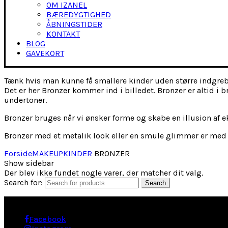
OM IZANEL
BÆREDYGTIGHED
ÅBNINGSTIDER
KONTAKT
BLOG
GAVEKORT
Tænk hvis man kunne få smallere kinder uden større indgreb?
Det er her Bronzer kommer ind i billedet. Bronzer er altid i 
undertoner.
Bronzer bruges når vi ønsker forme og skabe en illusion af 
Bronzer med et metalik look eller en smule glimmer er med t
Forside
MAKEUP
KINDER
BRONZER
Show sidebar
Der blev ikke fundet nogle varer, der matcher dit valg.
Search for:
Search
Facebook