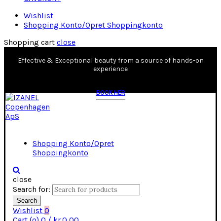
Wishlist
Shopping Konto/Opret Shoppingkonto
Shopping cart
close
Effective & Exceptional beauty from a source of hands-on
experience
BOOK HER
Shopping Konto/Opret
Shoppingkonto
close
Search for:
Search
Wishlist
0
Cart (
o
)
0
/
kr.
0,00