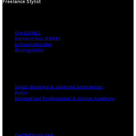
Freelance Stylist
Information
Om IZANEL
Karriere hos IZANEL
Erhvervskunder
Åbningstider
LINKS
Salgs, Booking & Levering betingelser
Retur
Betingelser Professionel & Online Academy
KONTAKT INFO
Godthåbsvej 64A