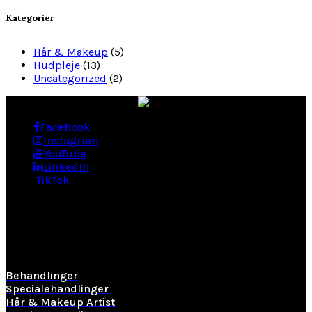
Kategorier
Hår & Makeup
(5)
Hudpleje
(13)
Uncategorized
(2)
Facebook
Instagram
YouTube
LinkedIn
TikTok
BEHANDLINGER
Behandlinger
Specialehandlinger
Hår & Makeup Artist