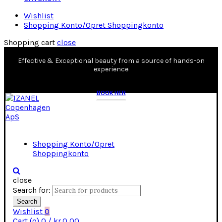
Wishlist
Shopping Konto/Opret Shoppingkonto
Shopping cart
close
Effective & Exceptional beauty from a source of hands-on
experience
BOOK HER
Shopping Konto/Opret
Shoppingkonto
close
Search for:
Search
Wishlist
0
Cart (
o
)
0
/
kr.
0,00