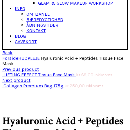
GLAM & GLOW MAKEUP WORKSHOP
INFO
OM IZANEL
BÆREDYGTIGHED
ÅBNINGSTIDER
KONTAKT
BLOG
GAVEKORT
Back
Forside
HUDPLEJE
Hyaluronic Acid + Peptides Tissue Face
Mask
Previous product
LIFTING EFFECT Tissue Face Mask
kr.
69,00
Inkl.Moms
Next product
Collagen Premium Bag 175g
kr.
250,00
Inkl.Moms
Click to enlarge
Hyaluronic Acid + Peptides