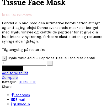
Tissue Face Mask
kr.
99,00
Inkl.Moms
Forkæl din hud med den ultimative kombination af fugt
og anti-aging pleje! Denne avancerede maske er beriget
med Hyaluronsyre og kraftfulde peptider for at give din
hud intensiv hydrering, forbedre elasticiteten og reducere
synlige aldringstegn.
Tilgængelig på restordre
Hyaluronic Acid + Peptides Tissue Face Mask antal
Tilføj til kurv
Add to wishlist
Compare
Kategori:
HUDPLEJE
Share
Facebook
Email
LinkedIn