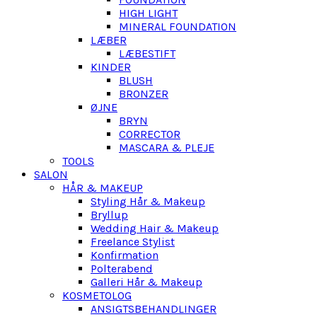
HIGH LIGHT
MINERAL FOUNDATION
LÆBER
LÆBESTIFT
KINDER
BLUSH
BRONZER
ØJNE
BRYN
CORRECTOR
MASCARA & PLEJE
TOOLS
SALON
HÅR & MAKEUP
Styling Hår & Makeup
Bryllup
Wedding Hair & Makeup
Freelance Stylist
Konfirmation
Polterabend
Galleri Hår & Makeup
KOSMETOLOG
ANSIGTSBEHANDLINGER