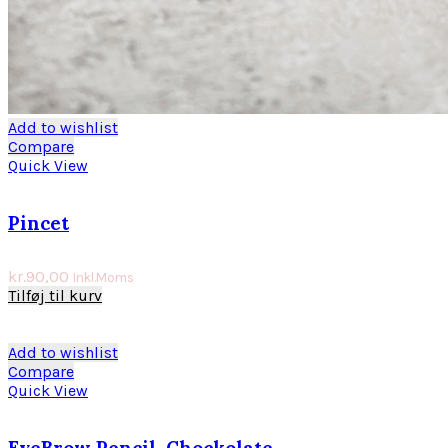
Add to wishlist
Compare
Quick View
Pincet
kr.
90,00
Inkl.Moms
Tilføj til kurv
Add to wishlist
Compare
Quick View
EyeBrow Pencil, Chockolate