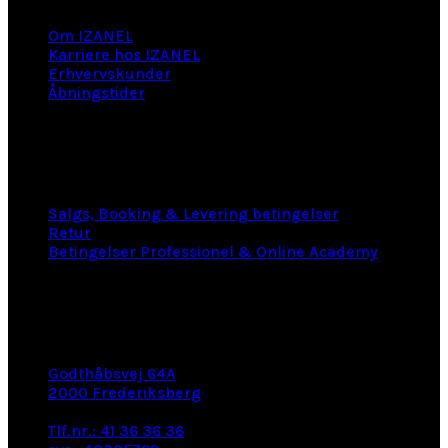
Om IZANEL
Karriere hos IZANEL
Erhvervskunder
Åbningstider
LINKS
Salgs, Booking & Levering betingelser
Retur
Betingelser Professionel & Online Academy
KONTAKT INFO
Godthåbsvej 64A
2000 Frederiksberg
e-mail: info@izanel.dk
Tlf.nr.: 41 36 36 36