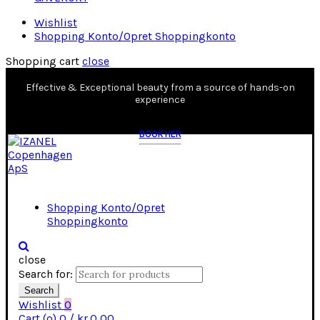
Wishlist
Shopping Konto/Opret Shoppingkonto
Shopping cart
close
Effective & Exceptional beauty from a source of hands-on
experience
BOOK HER
Shopping Konto/Opret
Shoppingkonto
close
Search for:
Search
Wishlist
0
Cart (
o
)
0
/
kr.
0,00