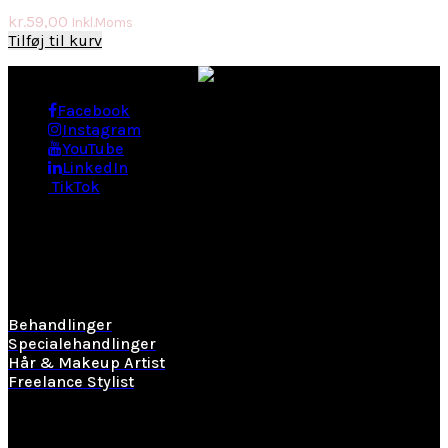
kr.
59,00
Inkl.Moms
Tilføj til kurv
Facebook
Instagram
YouTube
LinkedIn
TikTok
BEHANDLINGER
Behandlinger
Specialehandlinger
Hår & Makeup Artist
Freelance Stylist
Information