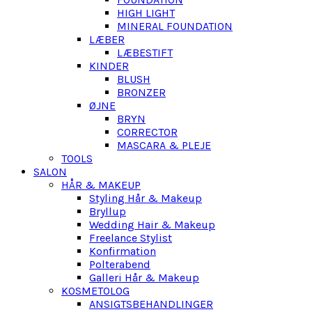
HIGH LIGHT
MINERAL FOUNDATION
LÆBER
LÆBESTIFT
KINDER
BLUSH
BRONZER
ØJNE
BRYN
CORRECTOR
MASCARA & PLEJE
TOOLS
SALON
HÅR & MAKEUP
Styling Hår & Makeup
Bryllup
Wedding Hair & Makeup
Freelance Stylist
Konfirmation
Polterabend
Galleri Hår & Makeup
KOSMETOLOG
ANSIGTSBEHANDLINGER