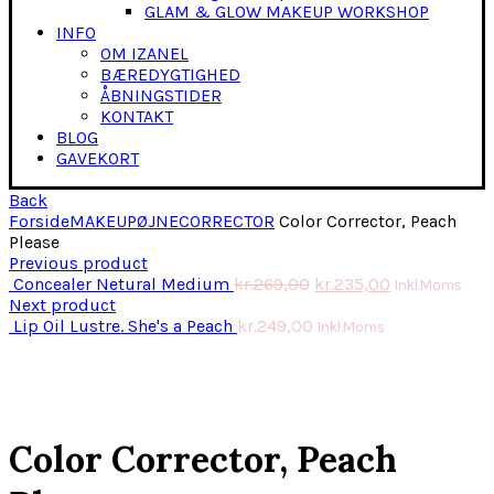
GLAM & GLOW MAKEUP WORKSHOP
INFO
OM IZANEL
BÆREDYGTIGHED
ÅBNINGSTIDER
KONTAKT
BLOG
GAVEKORT
Back
Forside
MAKEUP
ØJNE
CORRECTOR
Color Corrector, Peach
Please
Previous product
Concealer Netural Medium
kr.
269,00
kr.
235,00
Inkl.Moms
Next product
Lip Oil Lustre. She's a Peach
kr.
249,00
Inkl.Moms
Click to enlarge
Color Corrector, Peach