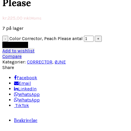
Please
kr.
225,00
Inkl.Moms
7 på lager
Color Corrector, Peach Please antal
Tilføj til kurv
Add to wishlist
Compare
Kategorier:
CORRECTOR
,
ØJNE
Share
Facebook
Email
LinkedIn
WhatsApp
WhatsApp
TikTok
Beskrivelse