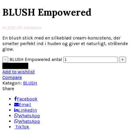
BLUSH Empowered
kr.
225,00
Inkl.Moms
En blush stick med en silkeblød cream-konsistens, der
smelter perfekt ind i huden og giver et naturligt, strålende
glow.
BLUSH Empowered antal
Tilføj til kurv
Add to wishlist
Compare
Kategori:
BLUSH
Share
Facebook
Email
LinkedIn
WhatsApp
WhatsApp
TikTok