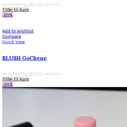
kr.
225,00
kr.
180,00
Inkl.Moms
Tilføj til kurv
-20%
Add to wishlist
Compare
Quick View
BLUSH GoChene
kr.
225,00
kr.
180,00
Inkl.Moms
Tilføj til kurv
-20%