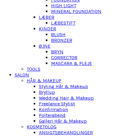
HIGH LIGHT
MINERAL FOUNDATION
LÆBER
LÆBESTIFT
KINDER
BLUSH
BRONZER
ØJNE
BRYN
CORRECTOR
MASCARA & PLEJE
TOOLS
SALON
HÅR & MAKEUP
Styling Hår & Makeup
Bryllup
Wedding Hair & Makeup
Freelance Stylist
Konfirmation
Polterabend
Galleri Hår & Makeup
KOSMETOLOG
ANSIGTSBEHANDLINGER