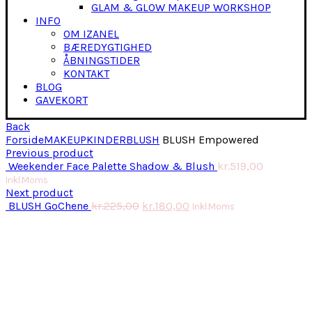
GLAM & GLOW MAKEUP WORKSHOP
INFO
OM IZANEL
BÆREDYGTIGHED
ÅBNINGSTIDER
KONTAKT
BLOG
GAVEKORT
Back
Forside
MAKEUP
KINDER
BLUSH
BLUSH Empowered
Previous product
Weekender Face Palette Shadow & Blush
kr.
519,00
Inkl.Moms
Next product
BLUSH GoChene
kr.
225,00
kr.
180,00
Inkl.Moms