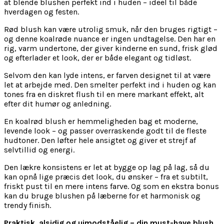
at blende blushen perfekt ind i huden – ideel til både
hverdagen og festen.
Rød blush kan være utrolig smuk, når den bruges rigtigt –
og denne koalrøde nuance er ingen undtagelse. Den har en
rig, varm undertone, der giver kinderne en sund, frisk glød
og efterlader et look, der er både elegant og tidløst.
Selvom den kan lyde intens, er farven designet til at være
let at arbejde med. Den smelter perfekt ind i huden og kan
tones fra en diskret flush til en mere markant effekt, alt
efter dit humør og anledning.
En koalrød blush er hemmeligheden bag et moderne,
levende look – og passer overraskende godt til de fleste
hudtoner. Den løfter hele ansigtet og giver et strejf af
selvtillid og energi.
Den lækre konsistens er let at bygge op lag på lag, så du
kan opnå lige præcis det look, du ønsker – fra et subtilt,
friskt pust til en mere intens farve. Og som en ekstra bonus
kan du bruge blushen på læberne for et harmonisk og
trendy finish.
Praktisk, alsidig og uimodståelig – din must-have blush