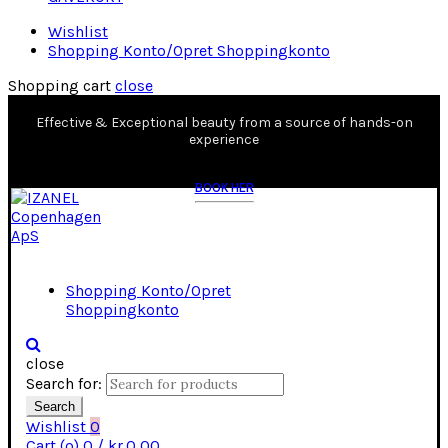
Wishlist
Shopping Konto/Opret Shoppingkonto
Shopping cart
close
Effective & Exceptional beauty from a source of hands-on
experience
BOOK HER
Shopping Konto/Opret
Shoppingkonto
close
Search for:
Search
Wishlist
0
Cart (
o
)
0
/
kr.
0,00