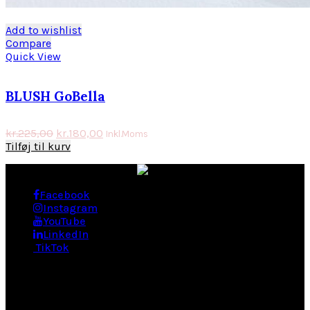
Add to wishlist
Compare
Quick View
BLUSH GoBella
kr.
225,00
kr.
180,00
Inkl.Moms
Tilføj til kurv
Facebook
Instagram
YouTube
LinkedIn
TikTok
BEHANDLINGER