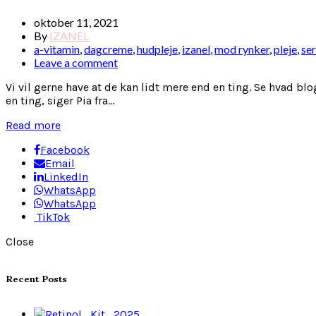
oktober 11, 2021
By
IZANEL
a-vitamin
,
dagcreme
,
hudpleje
,
izanel
,
mod rynker
,
pleje
,
se
Leave a comment
Vi vil gerne have at de kan lidt mere end en ting. Se hvad
en ting, siger Pia fra...
Read more
Facebook
Email
LinkedIn
WhatsApp
WhatsApp
TikTok
Close
Recent Posts