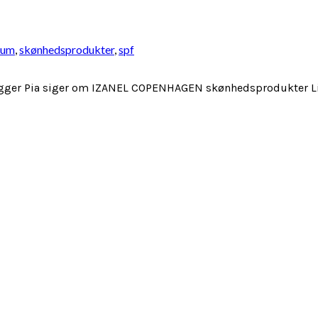
rum
,
skønhedsprodukter
,
spf
 blogger Pia siger om IZANEL COPENHAGEN skønhedsprodukter L