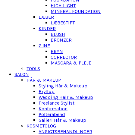
HIGH LIGHT
MINERAL FOUNDATION
LÆBER
LÆBESTIFT
KINDER
BLUSH
BRONZER
ØJNE
BRYN
CORRECTOR
MASCARA & PLEJE
TOOLS
SALON
HÅR & MAKEUP
Styling Hår & Makeup
Bryllup
Wedding Hair & Makeup
Freelance Stylist
Konfirmation
Polterabend
Galleri Hår & Makeup
KOSMETOLOG
ANSIGTSBEHANDLINGER