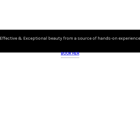
Effective & Exceptional beauty from a source of hands-on experienc
BOOK HER