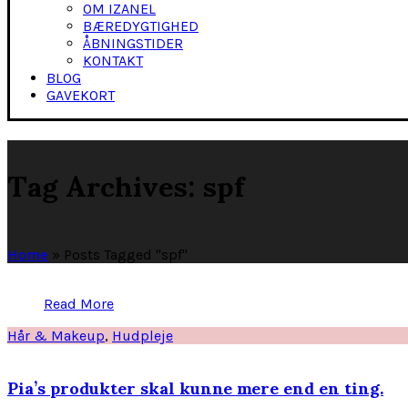
OM IZANEL
BÆREDYGTIGHED
ÅBNINGSTIDER
KONTAKT
BLOG
GAVEKORT
Tag Archives: spf
Home
»
Posts Tagged "spf"
Read More
Hår & Makeup
,
Hudpleje
Pia’s produkter skal kunne mere end en ting.