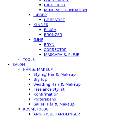
HIGH LIGHT
MINERAL FOUNDATION
LÆBER
LÆBESTIFT
KINDER
BLUSH
BRONZER
ØJNE
BRYN
CORRECTOR
MASCARA & PLEJE
TOOLS
SALON
HÅR & MAKEUP
Styling Hår & Makeup
Bryllup
Wedding Hair & Makeup
Freelance Stylist
Konfirmation
Polterabend
Galleri Hår & Makeup
KOSMETOLOG
ANSIGTSBEHANDLINGER