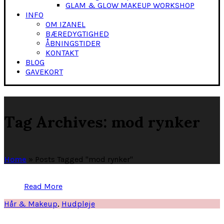
GLAM & GLOW MAKEUP WORKSHOP
INFO
OM IZANEL
BÆREDYGTIGHED
ÅBNINGSTIDER
KONTAKT
BLOG
GAVEKORT
Tag Archives: mod rynker
Home
»
Posts Tagged "mod rynker"
Read More
Hår & Makeup
,
Hudpleje