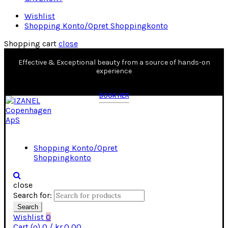
Wishlist
Shopping Konto/Opret Shoppingkonto
Shopping cart
close
Effective & Exceptional beauty from a source of hands-on
experience
BOOK HER
Shopping Konto/Opret
Shoppingkonto
close
Search for:
Search
Wishlist
0
Cart (
o
)
0
/
kr.
0,00