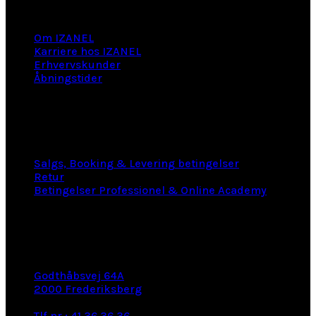
Information
Om IZANEL
Karriere hos IZANEL
Erhvervskunder
Åbningstider
LINKS
Salgs, Booking & Levering betingelser
Retur
Betingelser Professionel & Online Academy
KONTAKT INFO
Godthåbsvej 64A
2000 Frederiksberg
e-mail: info@izanel.dk
Tlf.nr.: 41 36 36 36