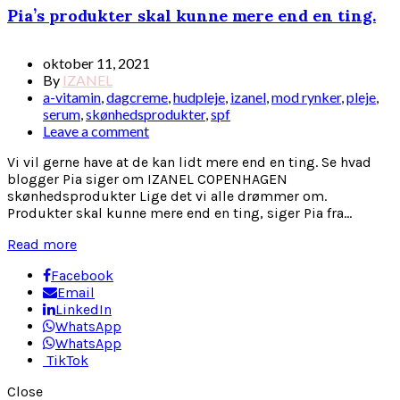
Pia’s produkter skal kunne mere end en ting.
oktober 11, 2021
By
IZANEL
a-vitamin
,
dagcreme
,
hudpleje
,
izanel
,
mod rynker
,
pleje
,
serum
,
skønhedsprodukter
,
spf
Leave a comment
Vi vil gerne have at de kan lidt mere end en ting. Se hvad
blogger Pia siger om IZANEL COPENHAGEN
skønhedsprodukter Lige det vi alle drømmer om.
Produkter skal kunne mere end en ting, siger Pia fra...
Read more
Facebook
Email
LinkedIn
WhatsApp
WhatsApp
TikTok
Close