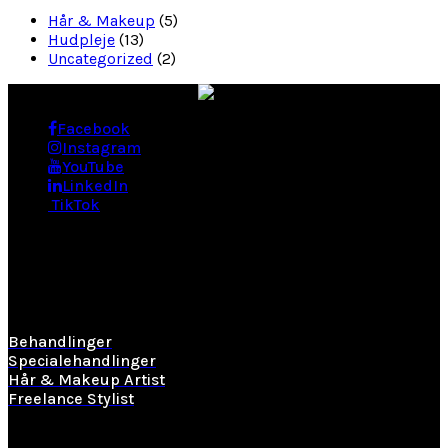
Hår & Makeup
(5)
Hudpleje
(13)
Uncategorized
(2)
Facebook
Instagram
YouTube
LinkedIn
TikTok
BEHANDLINGER
Behandlinger
Specialehandlinger
Hår & Makeup Artist
Freelance Stylist