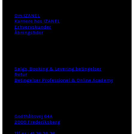
Information
Om IZANEL
Karriere hos IZANEL
Erhvervskunder
Åbningstider
LINKS
Salgs, Booking & Levering betingelser
Retur
Betingelser Professionel & Online Academy
KONTAKT INFO
Godthåbsvej 64A
2000 Frederiksberg
e-mail: info@izanel.dk
Tlf.nr.: 41 36 36 36