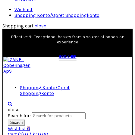
Wishlist
Shopping Konto/Opret Shoppingkonto
Shopping cart
close
Effective & Exceptional beauty from a source of hands-on
experience
BOOK HER
Shopping Konto/Opret
Shoppingkonto
close
Search for:
Search
Wishlist
0
Cart (
o
)
0
/
kr.
0,00