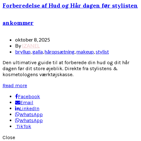
Forberedelse af Hud og Hår dagen før stylisten
ankommer
oktober 8, 2025
By
IZANEL
bryllup
,
galla
,
håropsætning
,
makeup
,
stylist
Den ultimative guide til at forberede din hud og dit hår
dagen før dit store øjeblik. Direkte fra stylistens &
kosmetologens værktøjskasse.
Read more
Facebook
Email
LinkedIn
WhatsApp
WhatsApp
TikTok
Close