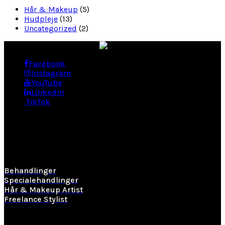
Hår & Makeup
(5)
Hudpleje
(13)
Uncategorized
(2)
Facebook
Instagram
YouTube
LinkedIn
TikTok
BEHANDLINGER
Behandlinger
Specialehandlinger
Hår & Makeup Artist
Freelance Stylist