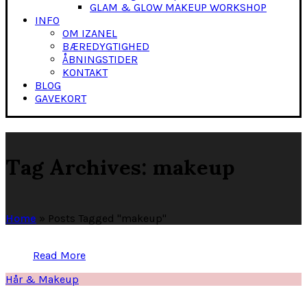
GLAM & GLOW MAKEUP WORKSHOP
INFO
OM IZANEL
BÆREDYGTIGHED
ÅBNINGSTIDER
KONTAKT
BLOG
GAVEKORT
Tag Archives: makeup
Home
»
Posts Tagged "makeup"
Read More
Hår & Makeup