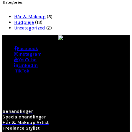
Kategorier
Hår & Makeup
(5)
Hudpleje
(13)
Uncategorized
(2)
Facebook
Instagram
YouTube
LinkedIn
TikTok
BEHANDLINGER
Behandlinger
Specialehandlinger
Hår & Makeup Artist
Freelance Stylist