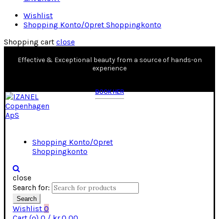
Wishlist
Shopping Konto/Opret Shoppingkonto
Shopping cart
close
Effective & Exceptional beauty from a source of hands-on
experience
BOOK HER
Shopping Konto/Opret
Shoppingkonto
close
Search for:
Search
Wishlist
0
Cart (
o
)
0
/
kr.
0,00