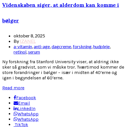
Videnskaben siger, at alderdom kan komme i
bølger
oktober 8, 2025
By
IZANEL
a-vitamin
,
anti-age
,
dagcreme
,
forskning
,
hudpleje
,
retinol
,
serum
Ny forskning fra Stanford University viser, at aldring ikke
sker så gradvist, som vi måske tror. Tværtimod kommer de
store forandringer i bølger – især i midten af 40’erne og
igen i begyndelsen af 60’erne.
Read more
Facebook
Email
LinkedIn
WhatsApp
WhatsApp
TikTok