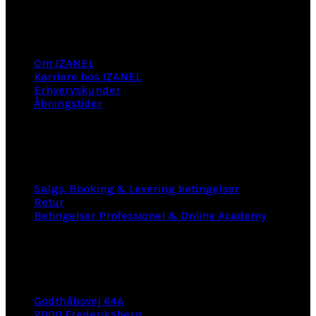
Information
Om IZANEL
Karriere hos IZANEL
Erhvervskunder
Åbningstider
LINKS
Salgs, Booking & Levering betingelser
Retur
Betingelser Professionel & Online Academy
KONTAKT INFO
Godthåbsvej 64A
2000 Frederiksberg