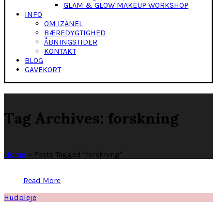
GLAM & GLOW MAKEUP WORKSHOP
INFO
OM IZANEL
BÆREDYGTIGHED
ÅBNINGSTIDER
KONTAKT
BLOG
GAVEKORT
Tag Archives: forskning
Home
»
Posts Tagged "forskning"
Read More
Hudpleje